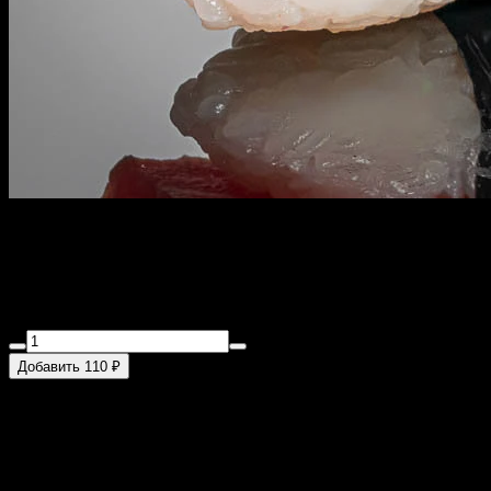
Нигири тунец
45 г
Тунец
Добавить 110 ₽