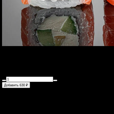
Филадельфия
270 г
Лосось, сливочный сыр, огурец, авокадо, 8 шт.
Добавить 630 ₽