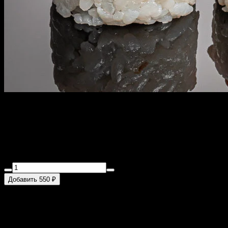
Филадельфия спайси
290 г
Лосось в соусе Спайси, лосось обжаренный в соусе Терияки,
сливочный сыр, огурец, 8 шт.
Добавить 550 ₽